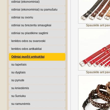
odiniai (ekonominiai)
odiniai (ekonominiai) su pamušalu
odiniai su svoriu
odiniai su brezentu smaugikai
Spauskite ant pave
odiniai su plastikine sagtimi
lenktos odos su svarovski
lenktos odos antkakliai
Odiniai puošti antkakliai
su lapeliais
Spauskite ant pave
su dygliais
su pynute
su kniedėmis
su šuniuku
su ramunėmis