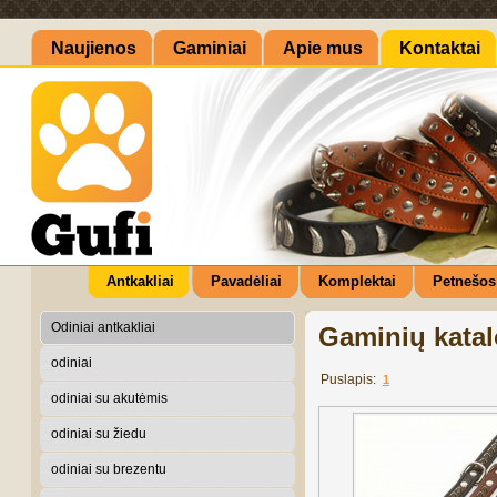
Naujienos
Gaminiai
Apie mus
Kontaktai
Antkakliai
Pavadėliai
Komplektai
Petnešos
Odiniai antkakliai
Gaminių kata
odiniai
Puslapis:
1
odiniai su akutėmis
odiniai su žiedu
odiniai su brezentu