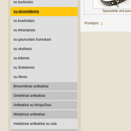
su burbulais
Spauskite ant pave
su piramidėmis
su kvadratais
Puslapis:
1
su trikampiais
su gauruotais šuniukais
su skalikais
su bitėmis
su širdelėmis
su iltimis
Brezentiniai antkakliai
Sintetiniai antkakliai
Antkakliai su blizgučiais
Metaliniai antkakliai
metaliniai antkakliai su oda