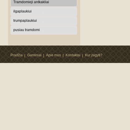
Tramdomieji antkakliai
ilgaplaukiui
trumpaplaukiui
pusiau tramdomi
Pradžia
Gaminiai
Apie mus
Kontaktai
Kur įsigyti?